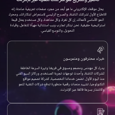
يمثل موقعك الإلكتروني ما هو أبعد من مجرد صفحات تعريفية صامتة؛ إنه
الانطباع الأول لشركتك الناشئة، والمسرح الرئيسي لاستعراض ابتكاراتك، ومحرك
النمو الأساسي لأعمالك. إن كل نقرة، وكل مشاهدة، وكل مستخدم يمثل قيمة
استراتيجية حقيقية. نحن نبتكر تجارب ويب استثنائية مهيأة للتفاعل، وقيادة
التحويل، والتوسع القياسي.
خبراء محترفون ومتمرسون
يدرك كل مهندس ومصمم ومسوق في فريقنا وتيرة السرعة الخاطفة
للشركات الناشئة، وأحدث توجهات تجربة المستخدم، وركائز السيو الفني
منذ اليوم الأول. تضمن خدماتنا التخصصية، كشركة تصميم مواقع
التكنولوجيا، تشييد منصات رقمية متطورة تدفع شركات التقنية للنمو
والانتشار بسرعة فائقة عبر الإنترنت.