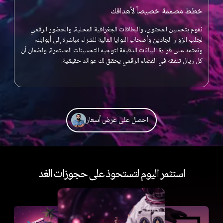
خطط مصممة خصيصاً لأهدافك
نقوم بتحسين المحتوى، والبطاقات الجغرافية المحلية، والحضور الرقمي
لجلب الزوار الجادين وأصحاب النوايا العالية للشراء مباشرة إلى أبوابك،
ونعتمد على قراءة البيانات الدقيقة لتوجيه التحسينات المستمرة، ولضمان أن
كل ريال تنفقه في الفضاء الرقمي يحقق لك عوائد حقيقية.
احصل على عرض أسعار
استثمر اليوم لتستحوذ على حجوزات الغد
ملء الغرف وتأمين الحجوزات قبل وصول الضيوف