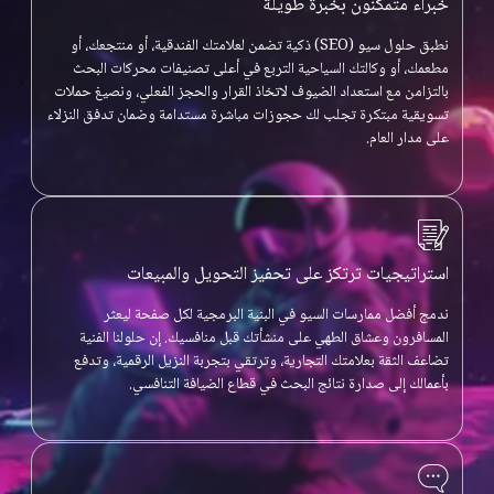
خبراء متمكنون بخبرة طويلة
نطبق حلول سيو (SEO) ذكية تضمن لعلامتك الفندقية، أو منتجعك، أو
مطعمك، أو وكالتك السياحية التربع في أعلى تصنيفات محركات البحث
بالتزامن مع استعداد الضيوف لاتخاذ القرار والحجز الفعلي، ونصيغ حملات
تسويقية مبتكرة تجلب لك حجوزات مباشرة مستدامة وضمان تدفق النزلاء
على مدار العام.
استراتيجيات ترتكز على تحفيز التحويل والمبيعات
ندمج أفضل ممارسات السيو في البنية البرمجية لكل صفحة ليعثر
المسافرون وعشاق الطهي على منشأتك قبل منافسيك. إن حلولنا الفنية
تضاعف الثقة بعلامتك التجارية، وترتقي بتجربة النزيل الرقمية، وتدفع
بأعمالك إلى صدارة نتائج البحث في قطاع الضيافة التنافسي.